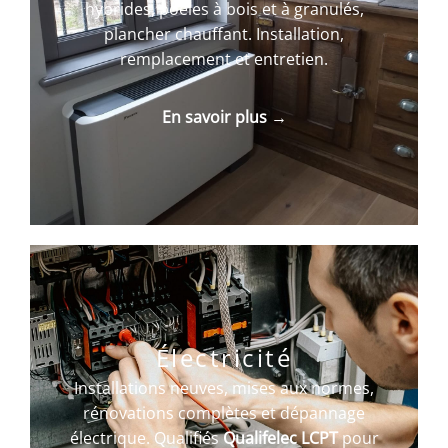
hybrides, poêles à bois et à granulés,
plancher chauffant. Installation,
remplacement et entretien.
En savoir plus →
Électricité
Installations neuves, mises aux normes,
rénovations complètes et dépannage
électrique. Qualifiés
Qualifelec LCPT
pour