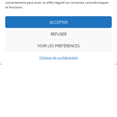
consentement peut avoir un effet négatif sur certaines caractéristiques
et fonctions.
ACCEPTER
REFUSER
Dépannage
VOIR LES PRÉFÉRENCES
Fuite d'eau, panne de chaudière, coupure
électrique : notre équipe intervient
Politique de confidentialité
rapidement dans tout le sud Manche.
En savoir plus →