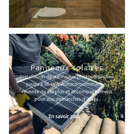
Panneaux solaires
Installation de panneaux photovoltaïques
jusqu'à 36 kVA. Autoconsommation,
revente de surplus et accompagnement
pour vos démarches d'aides.
En savoir plus →