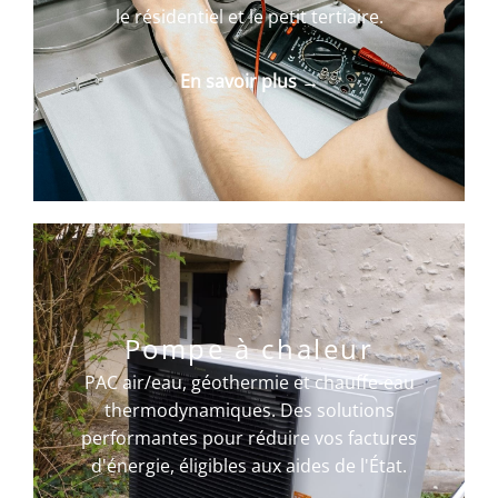
le résidentiel et le petit tertiaire.
En savoir plus →
Pompe à chaleur
PAC air/eau, géothermie et chauffe-eau
thermodynamiques. Des solutions
performantes pour réduire vos factures
d'énergie, éligibles aux aides de l'État.