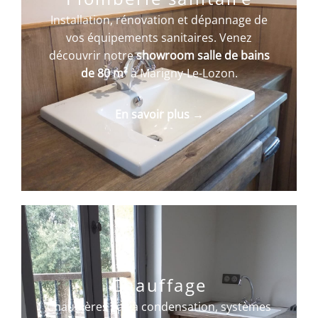
Installation, rénovation et dépannage de
vos équipements sanitaires. Venez
découvrir notre
showroom salle de bains
de 80 m²
à Marigny-Le-Lozon.
En savoir plus →
Chauffage
Chaudières gaz à condensation, systèmes