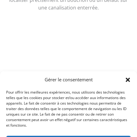
localiser précisément un bouchon ou un défaut sur
une canalisation enterrée.
Pourquoi nous confier
votre dépannage
Une équipe locale, pas de
plateforme téléphonique
Gérer le consentement
Quand vous nous appelez, vous tombez sur
Pour offrir les meilleures expériences, nous utilisons des technologies
notre
secrétariat basé à Marigny-Le-Lozon
, pas
telles que les cookies pour stocker et/ou accéder aux informations des
appareils. Le fait de consentir à ces technologies nous permettra de
sur un call center anonyme. Notre équipe
traiter des données telles que le comportement de navigation ou les ID
connaît les techniciens, les plannings et la
uniques sur ce site. Le fait de ne pas consentir ou de retirer son
géographie locale. La prise de contact est
consentement peut avoir un effet négatif sur certaines caractéristiques
et fonctions.
directe et l'organisation de l'intervention est
rapide.