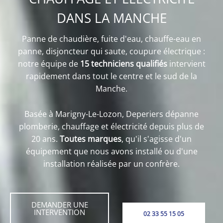
DANS LA MANCHE
Panne de chaudière, fuite d'eau, chauffe-eau en
panne, disjoncteur qui saute, coupure électrique :
notre équipe de
15 techniciens qualifiés
intervient
rapidement dans tout le centre et le sud de la
Manche.
Basée à Marigny-Le-Lozon, Deperiers dépanne
plomberie, chauffage et électricité depuis plus de
20 ans.
Toutes marques
, qu'il s'agisse d'un
équipement que nous avons installé ou d'une
installation réalisée par un confrère.
DEMANDER UNE
INTERVENTION
02 33 55 15 05